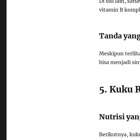
Di sisi lain, s
vitamin B komple
Tanda yang
Meskipun terliha
bisa menjadi si
5. Kuku 
Nutrisi ya
Berikutnya, kuk