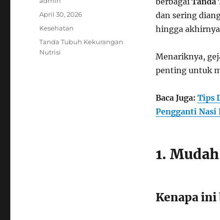
Author
admin
berbagai
Tanda 
Posted
April 30, 2026
dan sering diang
on
Categories
Kesehatan
hingga akhirnya
Tags
Tanda Tubuh Kekurangan
Nutrisi
Menariknya, geja
penting untuk m
Baca Juga:
Tips 
Pengganti Nasi 
1. Mudah
Kenapa ini 