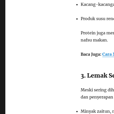
Kacang-kacanga
Produk susu re
Protein juga me
nafsu makan.
Baca Juga:
Cara 
3. Lemak S
Meski sering di
dan penyerapan v
Minyak zaitun, m