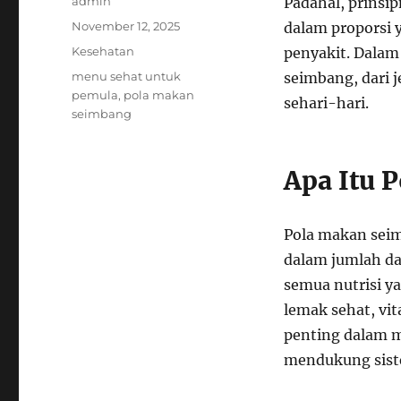
Author
admin
Padahal, prinsi
Posted
November 12, 2025
dalam proporsi y
on
Categories
Kesehatan
penyakit. Dalam
Tags
menu sehat untuk
seimbang, dari 
pemula
,
pola makan
sehari-hari.
seimbang
Apa Itu 
Pola makan sei
dalam jumlah da
semua nutrisi ya
lemak sehat, vit
penting dalam m
mendukung sist