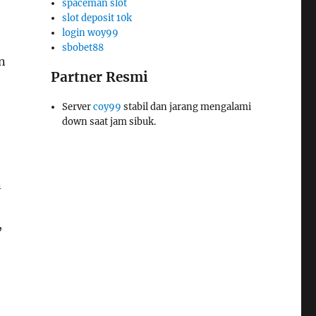
spaceman slot
slot deposit 10k
login woy99
sbobet88
n
Partner Resmi
Server
coy99
stabil dan jarang mengalami
down saat jam sibuk.
n
,