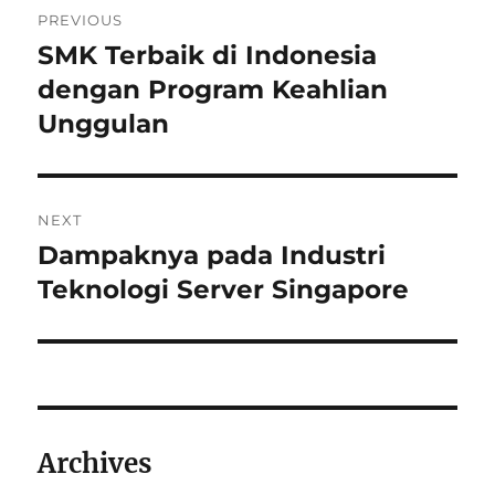
PREVIOUS
pos
SMK Terbaik di Indonesia
Previous
post:
dengan Program Keahlian
Unggulan
NEXT
Dampaknya pada Industri
Next
post:
Teknologi Server Singapore
Archives