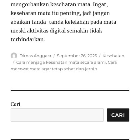
mengorbankan kesehatan mata. Ingat,
kesehatan mata itu penting, jadi jangan
abaikan tanda-tanda kelelahan pada mata
meski aktivitas digital semakin tidak
terhindarkan.
Author
Posted
Categories
Dimas Anggara
September 26, 2025
Kesehatan
on
Tags
Cara menjaga kesehatan mata secara alami
,
Cara
merawat mata agar tetap sehat dan jernih
Cari
CARI