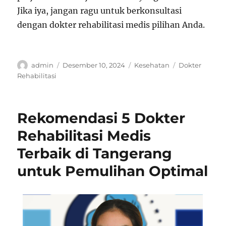
Jika iya, jangan ragu untuk berkonsultasi
dengan dokter rehabilitasi medis pilihan Anda.
Author
Posted
Categories
Tags
admin
Desember 10, 2024
Kesehatan
Dokter
on
Rehabilitasi
Rekomendasi 5 Dokter
Rehabilitasi Medis
Terbaik di Tangerang
untuk Pemulihan Optimal