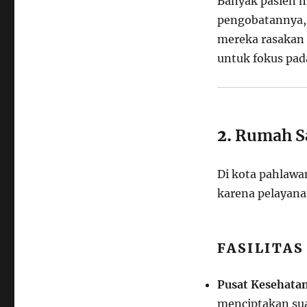
Banyak pasien m
pengobatannya, 
mereka rasakan
untuk fokus pada
2.
Rumah Sa
Di kota pahlawa
karena pelayanan
FASILITAS
Pusat Kesehata
menciptakan su