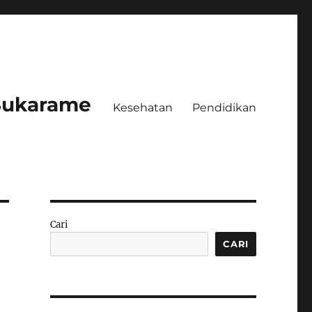
 Sukarame
Kesehatan
Pendidikan
Cari
CARI