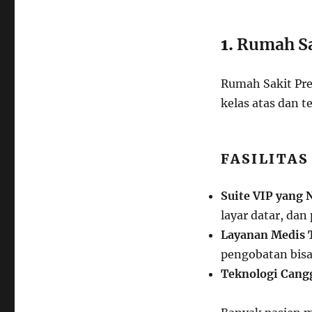
1.
Rumah Sak
Rumah Sakit Pre
kelas atas dan t
FASILITAS
Suite VIP yang
layar datar, d
Layanan Medis T
pengobatan bisa 
Teknologi Cang