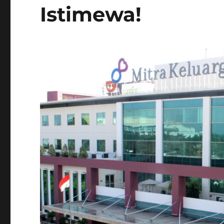
Istimewa!