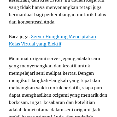
yang tidak hanya menyenangkan tetapi juga
bermanfaat bagi perkembangan motorik halus
dan konsentrasi Anda.
Baca juga:
Server Hongkong Menciptakan
Kelas Virtual yang Efektif
Membuat origami server Jepang adalah cara
yang menyenangkan dan kreatif untuk
mempelajari seni melipat kertas. Dengan
mengikuti langkah-langkah yang tepat dan
meluangkan waktu untuk berlatih, siapa pun
dapat menghasilkan origami yang menarik dan
berkesan. Ingat, kesabaran dan ketelitian
adalah kunci utama dalam seni origami. Jadi,
ambil kertas origami Anda, dan mulailah