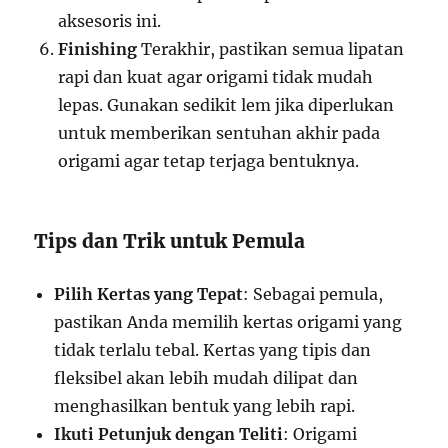
aksesoris ini.
Finishing
Terakhir, pastikan semua lipatan
rapi dan kuat agar origami tidak mudah
lepas. Gunakan sedikit lem jika diperlukan
untuk memberikan sentuhan akhir pada
origami agar tetap terjaga bentuknya.
Tips dan Trik untuk Pemula
Pilih Kertas yang Tepat
: Sebagai pemula,
pastikan Anda memilih kertas origami yang
tidak terlalu tebal. Kertas yang tipis dan
fleksibel akan lebih mudah dilipat dan
menghasilkan bentuk yang lebih rapi.
Ikuti Petunjuk dengan Teliti
: Origami