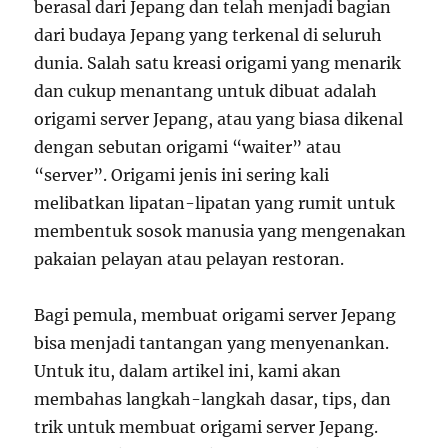
berasal dari Jepang dan telah menjadi bagian
dari budaya Jepang yang terkenal di seluruh
dunia. Salah satu kreasi origami yang menarik
dan cukup menantang untuk dibuat adalah
origami server Jepang, atau yang biasa dikenal
dengan sebutan origami “waiter” atau
“server”. Origami jenis ini sering kali
melibatkan lipatan-lipatan yang rumit untuk
membentuk sosok manusia yang mengenakan
pakaian pelayan atau pelayan restoran.
Bagi pemula, membuat origami server Jepang
bisa menjadi tantangan yang menyenankan.
Untuk itu, dalam artikel ini, kami akan
membahas langkah-langkah dasar, tips, dan
trik untuk membuat origami server Jepang.