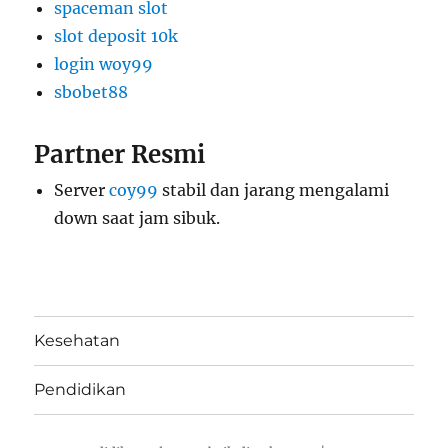
spaceman slot
slot deposit 10k
login woy99
sbobet88
Partner Resmi
Server
coy99
stabil dan jarang mengalami
down saat jam sibuk.
Kesehatan
Pendidikan