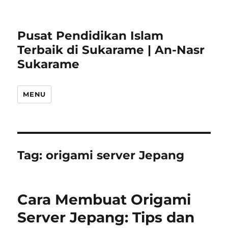
Pusat Pendidikan Islam
Terbaik di Sukarame | An-Nasr
Sukarame
MENU
Tag:
origami server Jepang
Cara Membuat Origami
Server Jepang: Tips dan