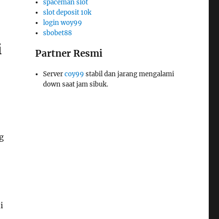
spaceman slot
slot deposit 10k
login woy99
sbobet88
i
Partner Resmi
Server
coy99
stabil dan jarang mengalami
down saat jam sibuk.
g
i