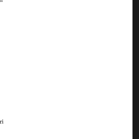
an
ri