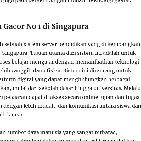
i juga pada perkembangan industri teknologi global.
 Gacor No 1 di Singapura
ah sebuah sistem server pendidikan yang di kembangkan
 Singapura. Tujuan utama dari sistem ini adalah untuk
roses belajar mengajar dengan memanfaatkan teknologi
ebih canggih dan efisien. Sistem ini dirancang untuk
atform digital yang dapat menghubungkan berbagai
an, mulai dari sekolah dasar hingga universitas. Melalu
ri pelajaran dapat di akses secara online, ujian dan tugas
an dengan lebih mudah, dan komunikasi antara siswa da
ih lancar.
an sumber daya manusia yang sangat terbatas,