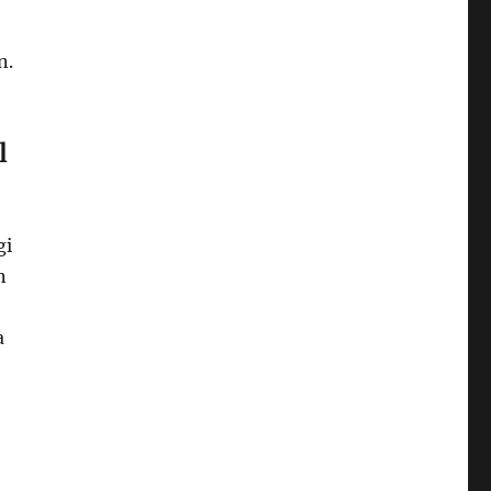
n.
l
gi
n
a