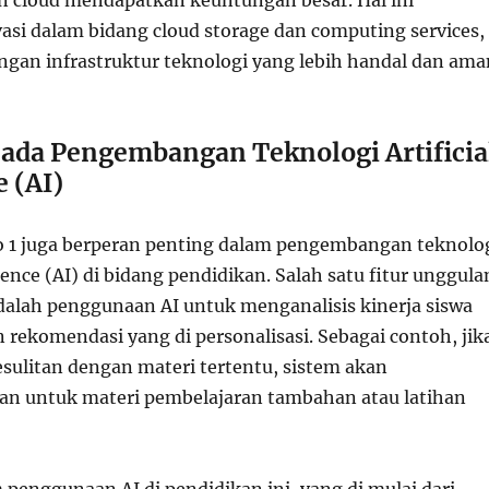
n cloud mendapatkan keuntungan besar. Hal ini
si dalam bidang cloud storage dan computing services,
gan infrastruktur teknologi yang lebih handal dan ama
ada Pengembangan Teknologi Artificia
e (AI)
o 1 juga berperan penting dalam pengembangan teknolo
igence (AI) di bidang pendidikan. Salah satu fitur unggula
adalah penggunaan AI untuk menganalisis kinerja siswa
rekomendasi yang di personalisasi. Sebagai contoh, jik
esulitan dengan materi tertentu, sistem akan
n untuk materi pembelajaran tambahan atau latihan