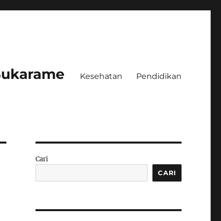
 Sukarame
Kesehatan
Pendidikan
Cari
CARI