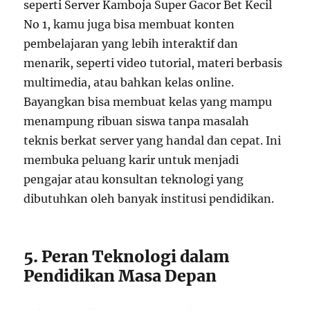
seperti Server Kamboja Super Gacor Bet Kecil
No 1, kamu juga bisa membuat konten
pembelajaran yang lebih interaktif dan
menarik, seperti video tutorial, materi berbasis
multimedia, atau bahkan kelas online.
Bayangkan bisa membuat kelas yang mampu
menampung ribuan siswa tanpa masalah
teknis berkat server yang handal dan cepat. Ini
membuka peluang karir untuk menjadi
pengajar atau konsultan teknologi yang
dibutuhkan oleh banyak institusi pendidikan.
5. Peran Teknologi dalam
Pendidikan Masa Depan