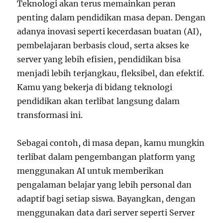
Teknologi akan terus memainkan peran
penting dalam pendidikan masa depan. Dengan
adanya inovasi seperti kecerdasan buatan (AI),
pembelajaran berbasis cloud, serta akses ke
server yang lebih efisien, pendidikan bisa
menjadi lebih terjangkau, fleksibel, dan efektif.
Kamu yang bekerja di bidang teknologi
pendidikan akan terlibat langsung dalam
transformasi ini.
Sebagai contoh, di masa depan, kamu mungkin
terlibat dalam pengembangan platform yang
menggunakan AI untuk memberikan
pengalaman belajar yang lebih personal dan
adaptif bagi setiap siswa. Bayangkan, dengan
menggunakan data dari server seperti Server