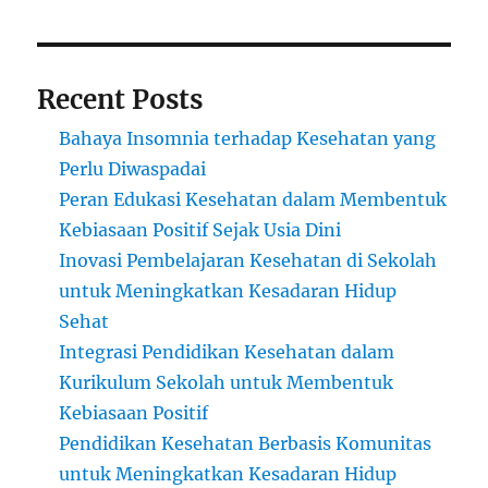
Recent Posts
Bahaya Insomnia terhadap Kesehatan yang
Perlu Diwaspadai
Peran Edukasi Kesehatan dalam Membentuk
Kebiasaan Positif Sejak Usia Dini
Inovasi Pembelajaran Kesehatan di Sekolah
untuk Meningkatkan Kesadaran Hidup
Sehat
Integrasi Pendidikan Kesehatan dalam
Kurikulum Sekolah untuk Membentuk
Kebiasaan Positif
Pendidikan Kesehatan Berbasis Komunitas
untuk Meningkatkan Kesadaran Hidup