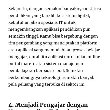
Selain itu, dengan semakin banyaknya institusi
pendidikan yang beralih ke sistem digital,
kebutuhan akan spesialis IT untuk
mengembangkan aplikasi pendidikan pun
semakin tinggi. Kamu bisa bergabung dengan
tim pengembang yang menciptakan platform
atau aplikasi yang memudahkan proses belajar
mengajar, entah itu aplikasi untuk ujian online,
portal materi, atau sistem manajemen
pembelajaran berbasis cloud. Semakin
berkembangnya teknologi, semakin banyak
pula peluang yang terbuka di sektor ini.
4. Menjadi Pengajar dengan