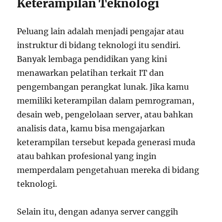
Keterampilan Teknologi
Peluang lain adalah menjadi pengajar atau
instruktur di bidang teknologi itu sendiri.
Banyak lembaga pendidikan yang kini
menawarkan pelatihan terkait IT dan
pengembangan perangkat lunak. Jika kamu
memiliki keterampilan dalam pemrograman,
desain web, pengelolaan server, atau bahkan
analisis data, kamu bisa mengajarkan
keterampilan tersebut kepada generasi muda
atau bahkan profesional yang ingin
memperdalam pengetahuan mereka di bidang
teknologi.
Selain itu, dengan adanya server canggih