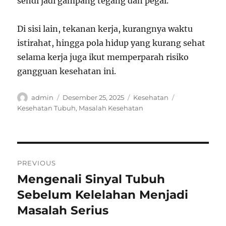
sendi jadi gampang tegang dan pegal.
Di sisi lain, tekanan kerja, kurangnya waktu
istirahat, hingga pola hidup yang kurang sehat
selama kerja juga ikut memperparah risiko
gangguan kesehatan ini.
Author
Posted
Categories
Tags
admin
Desember 25, 2025
Kesehatan
on
Kesehatan Tubuh
,
Masalah Kesehatan
Navigasi
PREVIOUS
pos
Mengenali Sinyal Tubuh
Previous
post:
Sebelum Kelelahan Menjadi
Masalah Serius