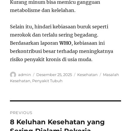
Kurang minum bisa memicu gangguan
metabolisme dan kelelahan.
Selain itu, hindari kebiasaan buruk seperti
merokok dan terlalu sering begadang.
Berdasarkan laporan
WHO
, kebiasaan ini
berkontribusi besar terhadap meningkatnya
risiko penyakit kronis di usia muda.
Author
Posted
Categories
Tags
admin
Desember 25, 2025
Kesehatan
Masalah
on
Kesehatan
,
Penyakit Tubuh
Navigasi
PREVIOUS
pos
8 Keluhan Kesehatan yang
Previous
post: