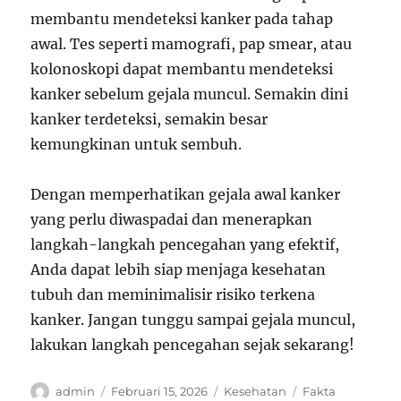
membantu mendeteksi kanker pada tahap
awal. Tes seperti mamografi, pap smear, atau
kolonoskopi dapat membantu mendeteksi
kanker sebelum gejala muncul. Semakin dini
kanker terdeteksi, semakin besar
kemungkinan untuk sembuh.
Dengan memperhatikan gejala awal kanker
yang perlu diwaspadai dan menerapkan
langkah-langkah pencegahan yang efektif,
Anda dapat lebih siap menjaga kesehatan
tubuh dan meminimalisir risiko terkena
kanker. Jangan tunggu sampai gejala muncul,
lakukan langkah pencegahan sejak sekarang!
Author
Posted
Categories
Tags
admin
Februari 15, 2026
Kesehatan
Fakta