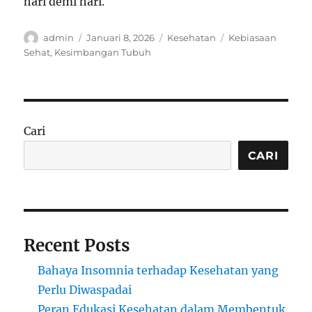
hari demi hari.
Author
Posted
Categories
Tags
admin
Januari 8, 2026
Kesehatan
Kebiasaan
on
Sehat
,
Kesimbangan Tubuh
Cari
CARI
Recent Posts
Bahaya Insomnia terhadap Kesehatan yang
Perlu Diwaspadai
Peran Edukasi Kesehatan dalam Membentuk